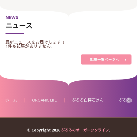
NEWS
ニュース
最新ニュースをお届けします！
1件も記事がありません。
記事一覧ページへ
ホーム
ORGANIC LIFE
ぷろろ白樺石けん
ぷろろ白
© Copyright 2026
ぷろろのオーガニックライフ
.