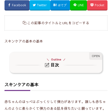
Facebook
Twitter
はてブ
LINE
Pocket
この記事のタイトルとURLをコピーする
スキンケアの基本の基本
Outline
目次
1.
スキンケアの基本
2.
バリア機能の仕組み
スキンケアの基本
3.
スキンケアは３ステップ
4.
化粧水はクリームでフタをする
赤ちゃんのほっぺはぷっくりして弾力があります。誰しも赤ちゃ
んのように柔らかくて弾力のある肌を保ちたいと願っています。
5.
トラブル肌のスキンケア