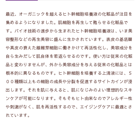
最近、オーガニックを超えるヒト幹細胞培養液の化粧品が注目を
集めるようになりました。肌細胞を再生して甦らせる化粧品で
す。バイオ技術の進歩から生まれたヒト幹細胞培養液は、いま美
容整形などの再生美容に盛んに生かされています。表皮の基底層
や真皮の衰えた線維芽細胞に働きかけて再活性化し、美容成分を
自ら生みだして肌自体を若返らせるのです。使い方は従来の化粧
品と変わりませんが、外から美容成分を与える従来の化粧品とは
根本的に異なるものです。ヒト幹細胞を培養する上清液には、５
００種類以上もの細胞の成長や分裂を促進するサイトカインが浸
出します。それを肌に与えると、肌になじみのよい理想的なスキ
ンケアが可能になります。そもそもヒト由来なのでアレルギー性
や刺激がなく、肌を再活性するので、エイジングケアに最適とさ
れています。