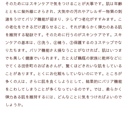
そのためにはスキンケアで気をつけることが大事です。肌は年齢
6.
肌を甦らせるヒト幹細胞培養液
とともに紫外線にさらされ、大気中の汚れやアレルギー物質の刺
激をうけてバリア機能が弱まり、少しずつ老化がすすみます。こ
7.
合成成分のチェックを忘れずに
の老化をできるだけ遅らせること、それが柔らかく弾力のある肌
を維持する秘訣です。そのために行うのがスキンケアです。スキ
ンケアの基本は、①洗う、②補う、③保護するの３ステップでな
りたちます。バリア機能さえ損なうことがなければ、肌はいつま
でも美しく健康でいられます。たとえば鶴瓶の家族に乾杯などに
でてくる田舎町のおばあさんが、驚くほどきれいな肌をしている
ことがあります。とくにお化粧もしていないのにです。ところが
多くの人は、さらに肌を良くしようとして、結果的にバリア機能
をこわしてしまうことが多くなっているのです。では、柔らかく
弾力ある肌を維持するには、どんなことに気をつければよいので
しょうか。