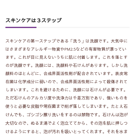
スキンケアは３ステップ
スキンケアの第一ステップである「洗う」は洗顔です。大気中に
はさまざまなアレルギー物資やPM2.5などの有害物質が漂ってい
ます。これが目に見えないうちに肌に付着します。これを落とす
のが洗顔です。洗顔には、洗顔料や石けんがあります。しかし洗
顔料のほとんどに、合成界面活性剤が配合されています。表皮常
在菌は化学成分に弱いので、合成界面活性剤によって殺傷されて
しまいます。これを避けるために、洗顔には石けんが必要です。
ただ石けんのアルカリ度や洗浄力は千差万別であり、強いものを
必要な皮脂や常在菌まで
削ぎ落してしまいま
石
使うと
す。たとえ
けんでも、ゴシゴシ擦り洗いをするのは禁物です。石けんは泡が
大切なので、ぬるま湯でよく泡立ててから、その泡を肌に押しつ
けるようにすると、泡が汚れを吸いとってくれます。それを水ま