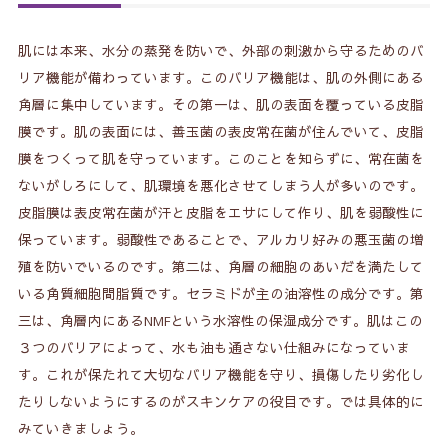
肌には本来、水分の蒸発を防いで、外部の刺激から守るためのバ
リア機能が備わっています。このバリア機能は、肌の外側にある
角層に集中しています。その第一は、肌の表面を覆っている皮脂
膜です。肌の表面には、善玉菌の表皮常在菌が住んでいて、皮脂
膜をつくって肌を守っています。このことを知らずに、常在菌を
ないがしろにして、肌環境を悪化させてしまう人が多いのです。
皮脂膜は表皮常在菌が汗と皮脂をエサにして作り、肌を弱酸性に
保っています。弱酸性であることで、アルカリ好みの悪玉菌の増
殖を防いでいるのです。第二は、角層の細胞のあいだを満たして
いる角質細胞間脂質です。セラミドが主の油溶性の成分です。第
三は、角層内にあるNMFという水溶性の保湿成分です。肌はこの
３つのバリアによって、水も油も通さない仕組みになっていま
す。これが保たれて大切なバリア機能を守り、損傷したり劣化し
たりしないようにするのがスキンケアの役目です。では具体的に
みていきましょう。