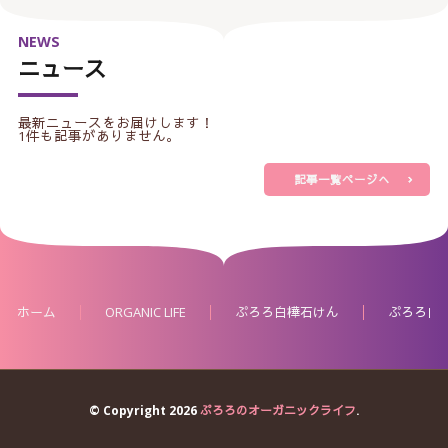
NEWS
ニュース
最新ニュースをお届けします！
1件も記事がありません。
記事一覧ページへ
ホーム
ORGANIC LIFE
ぷろろ白樺石けん
ぷろろ白
© Copyright 2026
ぷろろのオーガニックライフ
.