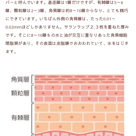
バーと呼んでいます。基底層は1層だけですが、有棘層は5～6
層、顆粒層は2～3層、角質層は約8～10層からなり、とても精巧
にできています。いちばん外側の角質層は、たった0.01～
0.02mmほどしかありません。サランラップ２,３枚を重ねた厚み
です。そこに8～10層もの水と油が交互に重なりあった角質細胞
間脂質があり、その表面は皮脂膜でおおわれていて、水をはじき
ます。