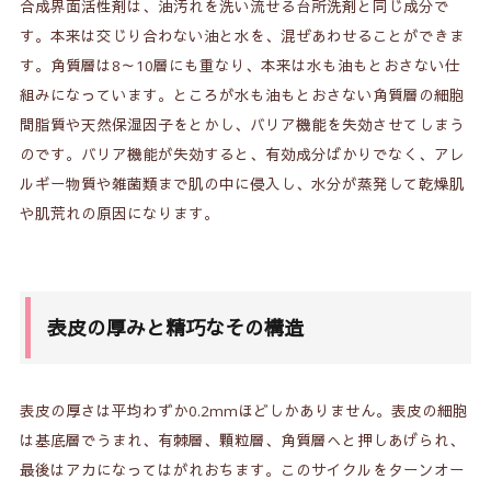
合成界面活性剤は、油汚れを洗い流せる台所洗剤と同じ成分で
す。本来は交じり合わない油と水を、混ぜあわせることができま
す。角質層は8～10層にも重なり、本来は水も油もとおさない仕
組みになっています。ところが水も油もとおさない角質層の細胞
間脂質や天然保湿因子をとかし、バリア機能を失効させてしまう
のです。バリア機能が失効すると、有効成分ばかりでなく、アレ
ルギー物質や雑菌類まで肌の中に侵入し、水分が蒸発して乾燥肌
や肌荒れの原因になります。
表皮の厚みと精巧なその構造
表皮の厚さは平均わずか0.2mmほどしかありません。表皮の細胞
は基底層でうまれ、有棘層、顆粒層、角質層へと押しあげられ、
最後はアカになってはがれおちます。このサイクルをターンオー