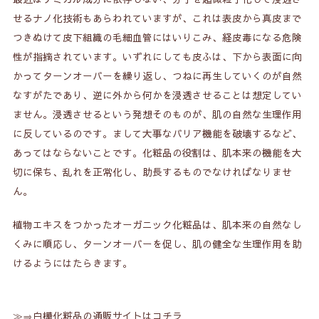
せるナノ化技術もあらわれていますが、これは表皮から真皮まで
つきぬけて皮下組織の毛細血管にはいりこみ、経皮毒になる危険
性が指摘されています。いずれにしても皮ふは、下から表面に向
かってターンオーバーを繰り返し、つねに再生していくのが自然
なすがたであり、逆に外から何かを浸透させることは想定してい
ません。浸透させるという発想そのものが、肌の自然な生理作用
に反しているのです。まして大事なバリア機能を破壊するなど、
あってはならないことです。化粧品の役割は、肌本来の機能を大
切に保ち、乱れを正常化し、助長するものでなければなりませ
ん。
植物エキスをつかったオーガニック化粧品は、肌本来の自然なし
くみに順応し、ターンオーバーを促し、肌の健全な生理作用を助
けるようにはたらきます。
≫⇒白樺化粧品の通販サイトはコチラ