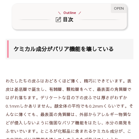
Outline
目次
1.
ケミカル成分がバリア機能を壊している
2.
浸透剤に使われる合成界面活性剤
ケミカル成分がバリア機能を壊している
3.
バリア機能が失効すると水分は蒸発
4.
表皮の厚みと精巧なその構造
5.
そもそも浸透させる発想が逆
わたしたちの皮ふはおどろくほど薄く、精巧にできています。表
皮は基底層で誕生し、有棘層、顆粒層をへて、最表面の角質層で
はがれ落ちます。デリケートな目の下の皮ふでは厚さがわずか
0.1mmしかありません。顔全体の平均でも0.2mmくらいです。そ
んなに薄くても、最表面の角質層は、外部からアレルギー物質な
どが侵入しないように強固なバリア機能をはたし、水分の蒸発を
ふせいでいます。ところが化粧品に含まれるケミカル成分が、こ