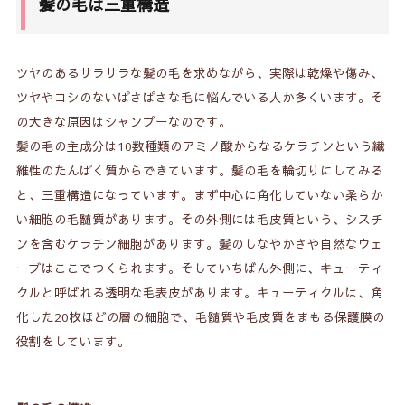
髪の毛は三重構造
ツヤのあるサラサラな髪の毛を求めながら、実際は乾燥や傷み、
ツヤやコシのないぱさぱさな毛に悩んでいる人か多くいます。そ
の大きな原因はシャンプーなのです。
髪の毛の主成分は10数種類のアミノ酸からなるケラチンという繊
維性のたんぱく質からできています。髪の毛を輪切りにしてみる
と、三重構造になっています。まず中心に角化していない柔らか
い細胞の毛髄質があります。その外側には毛皮質という、シスチ
ンを含むケラチン細胞があります。髪のしなやかさや自然なウェ
ーブはここでつくられます。そしていちばん外側に、キューティ
クルと呼ばれる透明な毛表皮があります。キューティクルは、角
化した20枚ほどの層の細胞で、毛髄質や毛皮質をまもる保護膜の
役割をしています。