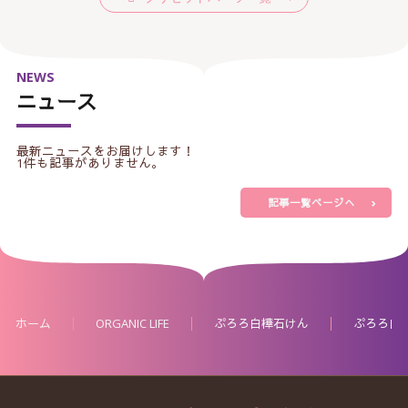
NEWS
ニュース
最新ニュースをお届けします！
1件も記事がありません。
記事一覧ページへ
ホーム
ORGANIC LIFE
ぷろろ白樺石けん
ぷろろ白