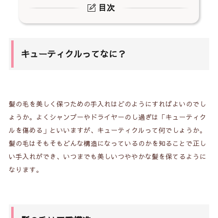
目次
1.
キューティクルってなに？
2.
髪の毛は三重構造
キューティクルってなに？
3.
合成シャンプーが髪に深刻なダメージ
4.
改善策は石けんシャンプー
5.
ごわつきは酢のリンスで解消
髪の毛を美しく保つための手入れはどのようにすればよいのでし
ょうか。よくシャンプーやドライヤーのし過ぎは「キューティク
ルを傷める」といいますが、キューティクルって何でしょうか。
髪の毛はそもそもどんな構造になっているのかを知ることで正し
い手入れができ、いつまでも美しいつややかな髪を保てるように
なります。