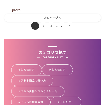
proro
次のページへ
1
2
3
7
>
…
カテゴリで探す
CATEGORY LIST
お客様の声
お客様の声
ぷろろ商品の使い方
ぷろろ白樺みつろうクリーム
ぷろろ白樺美容液
アレルギー