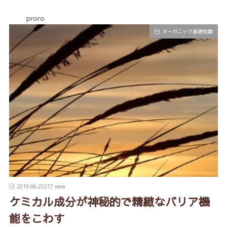
proro
オーガニック基礎知識
2019-06-25
577 view
ケミカル成分が神秘的で精緻なバリア機
能をこわす