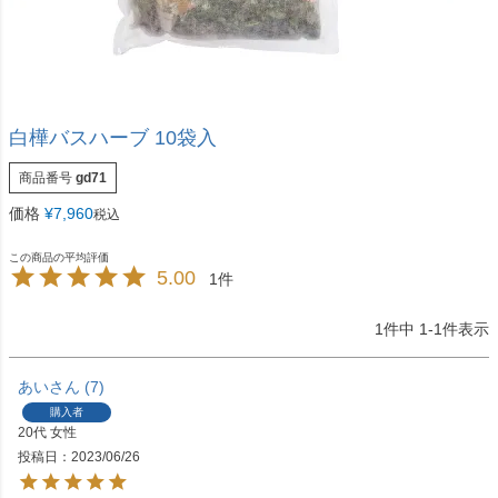
白樺バスハーブ 10袋入
商品番号
gd71
価格
¥
7,960
税込
5.00
1
1
件中
1
-
1
件表示
あい
7
購入者
20代
女性
投稿日
2023/06/26